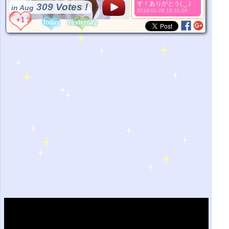
す！ありがとう(._.)
309 Votes !
in Aug
2018-01-29 18:31:08
*Source:
User Uploaded
Today
Yesterday