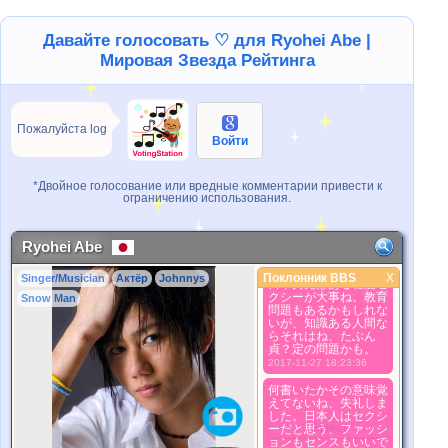
Давайте голосовать ♡ для Ryohei Abe |
Мировая Звезда Рейтинга
Пожалуйста log
Войти
*Двойное голосование или вредные комментарии привести к
ограничению использования.
Ryohei Abe
Поклонник BBS
X
Singer/Musician
Актёр
Johnnys
Поклонник BBS
日本男児はある程度セ
クシーが大事ね。教育
Snow Man
問題もあるかもしれな
Лучше Фото
いが、知識ある人間な
1. Select
らそれはね、たぶん
2. Upload
貞？定の問題かも。
2017-11-27 18:23:36
3. Picture Vote
*No Nude Picture
何書いたかその意味覚
えてないね、失礼しま
*JPG, GIF, PNG only
した。日本人はセクシ
Select
ーだと思う、ファッシ
ョンもセンスもいいで