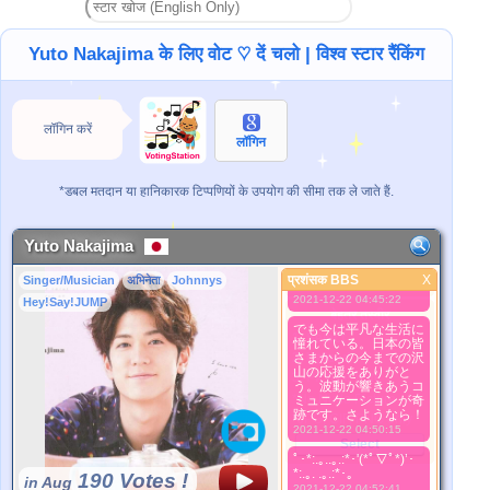
何かに頼って上に上に
行きたいつまらない人
ってＴＶの世界に居る
Yuto Nakajima के लिए वोट ♡ दें चलो | विश्व स्टार रैंकिंग
からね。本当の私はす
ごくハイレベルなの
に。だからこそすべて
を耐えてきたのよ。
2021-12-22 04:45:03
लॉगिन करें
लॉगिन
みんな山Ｐを信じて
ね。そしてジャニーズ
の優秀な若い方々を信
じてね。この世界で二
*डबल मतदान या हानिकारक टिप्पणियों के उपयोग की सीमा तक ले जाते हैं.
度とないたった一つの
純愛物語。そんな私は
彼らが一番知ってい
る。星の数ほどの思い
Yuto Nakajima
出があったのよ。それ
が私の真実だ。でも今
प्रशंसक BBS
X
Singer/Musician
अभिनेता
Johnnys
प्रशंसक BBS
は平
2021-12-22 04:45:22
Hey!Say!JUMP
बेहतर तस्वीर
でも今は平凡な生活に
1. Select
憧れている。日本の皆
2. Upload
さまからの今までの沢
山の応援をありがと
3. Picture Vote
う。波動が響きあうコ
*No Nude Picture
ミュニケーションが奇
跡です。さようなら！
*JPG, GIF, PNG only
2021-12-22 04:50:15
Select
ﾟ･*:.｡..｡.:*･'(*ﾟ▽ﾟ*)’･
*:.｡. .｡.:*･。
190 Votes !
in Aug
2021-12-22 04:52:41