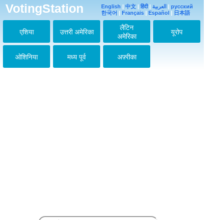
平和な日はいつ来るの
VotingStation
English
|
中文
|
हिंदी
|
العربية
|
русский
か。もう内容もないの
한국어
|
Français
|
Español
|
日本語
にまだ世界一のCNN
が私を攻撃してるぞ～
लैटिन
洒落にもなれないな
एशिया
उत्तरी अमेरिका
यूरोप
अमेरिका
ぁ。
2019-07-29 09:07:51
ओशिनिया
मध्य पूर्व
अफ़्रीका
さようなら。左の肺が
息苦しい。
2019-07-29 09:09:14
米国からは本当の愛な
んてなかったのよ。
2019-07-29 09:09:42
さようなら！ありがと
うございました！
2019-07-29 09:10:17
私は2001年から、当
時の自分はTVの世界
に吸い込まれて、夢の
冒険が始めた。ですの
で、一部の人が騒ぐよ
うなそんな低レベルの
手のことではないので
す！SMAPのファンだ
ったこともあって、そ
ういうのは多少あ
2021-12-22 04:44:35
あったのですが。それ
だけ。。。いつまでも