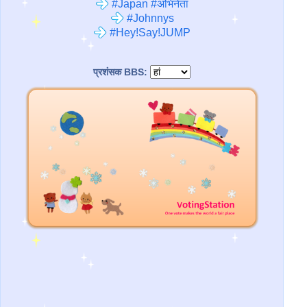
#Japan #अभिनेता
#Johnnys
#Hey!Say!JUMP
प्रशंसक BBS: