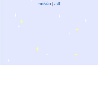
स्मार्टफोन
|
पीसी