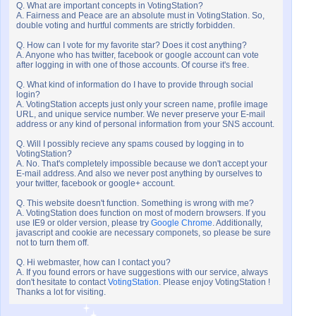
Q. What are important concepts in VotingStation?
A. Fairness and Peace are an absolute must in VotingStation. So,
double voting and hurtful comments are strictly forbidden.
Q. How can I vote for my favorite star? Does it cost anything?
A. Anyone who has twitter, facebook or google account can vote
after logging in with one of those accounts. Of course it's free.
Q. What kind of information do I have to provide through social
login?
A. VotingStation accepts just only your screen name, profile image
URL, and unique service number. We never preserve your E-mail
address or any kind of personal information from your SNS account.
Q. Will I possibly recieve any spams coused by logging in to
VotingStation?
A. No. That's completely impossible because we don't accept your
E-mail address. And also we never post anything by ourselves to
your twitter, facebook or google+ account.
Q. This website doesn't function. Something is wrong with me?
A. VotingStation does function on most of modern browsers. If you
use IE9 or older version, please try
Google Chrome
. Additionally,
javascript and cookie are necessary componets, so please be sure
not to turn them off.
Q. Hi webmaster, how can I contact you?
A. If you found errors or have suggestions with our service, always
don't hesitate to contact
VotingStation
. Please enjoy VotingStation !
Thanks a lot for visiting.