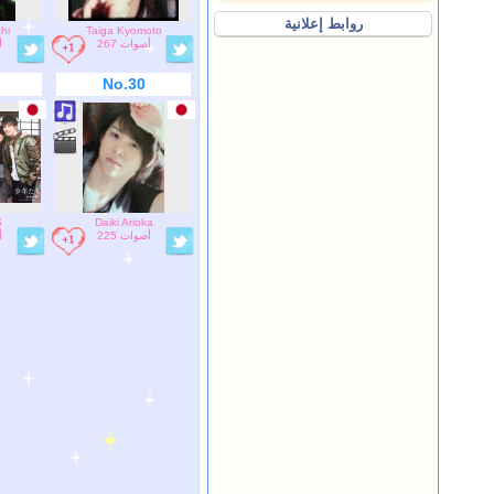
روابط إعلانية
hi
Taiga Kyomoto
267 أصوات
أ
No.30
S
Daiki Arioka
225 أصوات
أ