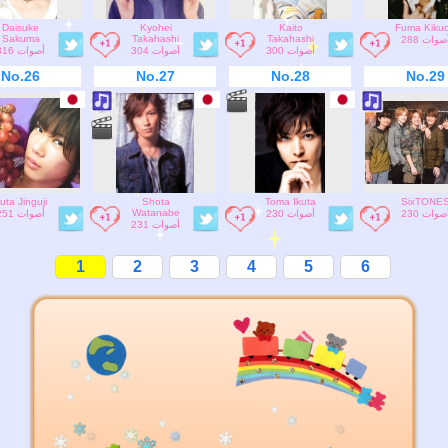
Daisuke
Kyohei
Kaito
Fuma Kikuc
Sakuma
Takahashi
Takahashi
288 صوات
300 أصوات
304 أصوات
316 أصوات
No.26
No.27
No.28
No.29
uta Jinguji
Shota
Toma Ikuta
SixTONE
Watanabe
230 صوات
230 أصوات
251 أصوات
231 أصوات
1
2
3
4
5
6