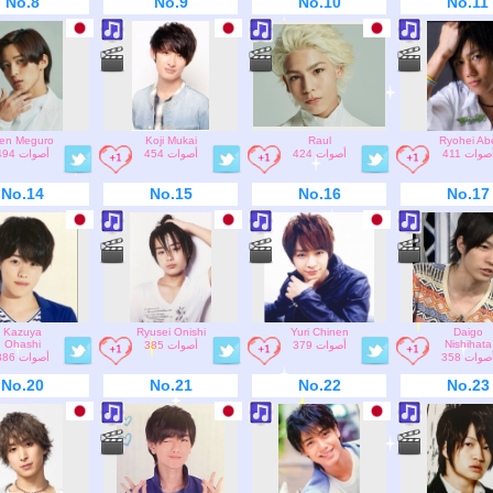
No.8
No.9
No.10
No.11
en Meguro
Koji Mukai
Raul
Ryohei Ab
411 صوات
424 أصوات
454 أصوات
494 أصوات
No.14
No.15
No.16
No.17
Kazuya
Ryusei Onishi
Yuri Chinen
Daigo
Ohashi
Nishihata
379 أصوات
385 أصوات
358 صوات
386 أصوات
No.20
No.21
No.22
No.23