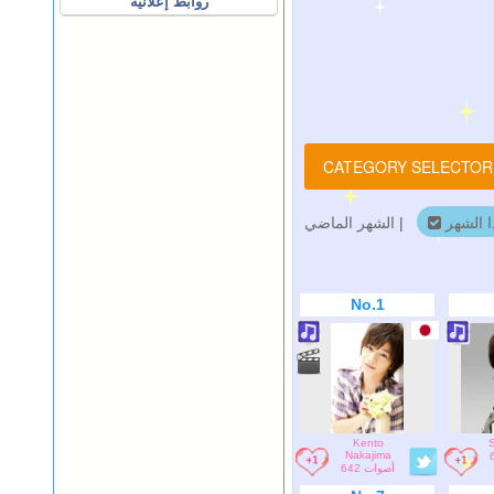
روابط إعلانية
CATEGORY SELECTO
الشهر الماضي
|
ا الشهر
No.1
Kento
S
Nakajima
642 أصوات