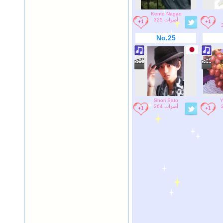
Kento Nagao
325 أصوات
No.25
Shori Sato
Y
264 أصوات