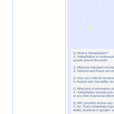
Q. What is VotingStation?
A. VotingStation is continuou
people around the world.
Q. What are important concep
A. Fairness and Peace are an 
Q. How can I vote for my favor
A. Anyone who has twitter, fac
Q. What kind of information do
A. VotingStation accepts jus
or any kind of personal infor
Q. Will I possibly recieve an
A. No. That's completely imp
twitter, facebook or google+ 