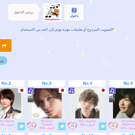
يرجى الدخول
دخول
التصويت المزدوج أو تعليقات مؤذية تؤدي إلى الحد من الاستخدام*
R
هذ
No.2
No.3
No.4
No.5
ho Hirano
Ryosuke
Ren Nagase
Shunsuk
Yamada
Michieda
604 أصوات
634 أصوات
603 صوات
605 أصوات