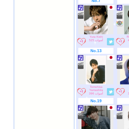
No.7
Yuta Kishi
R
525 أصوات
No.13
Tomohisa
Yamashita
396 أصوات
No.19