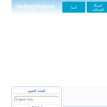
امريكا
VotingStation
آسيا
الشمالية
البحث النجوم