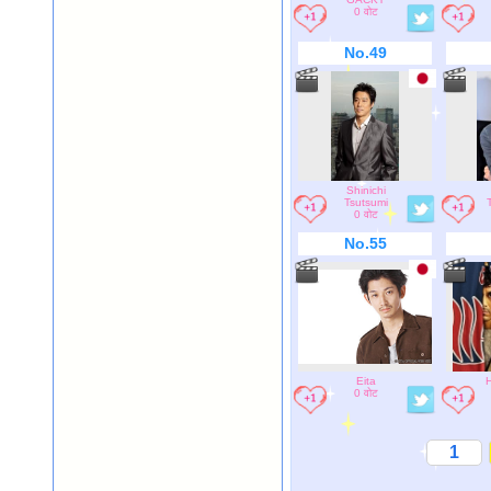
0 वोट
No.49
Shinichi
Tsutsumi
0 वोट
No.55
Eita
H
0 वोट
1