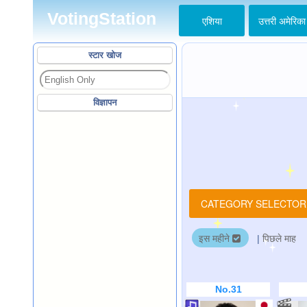
VotingStation
एशिया
उत्तरी अमेरिका
स्टार खोज
विज्ञापन
CATEGORY SELECTO
इस महीने
|
पिछले माह
No.31