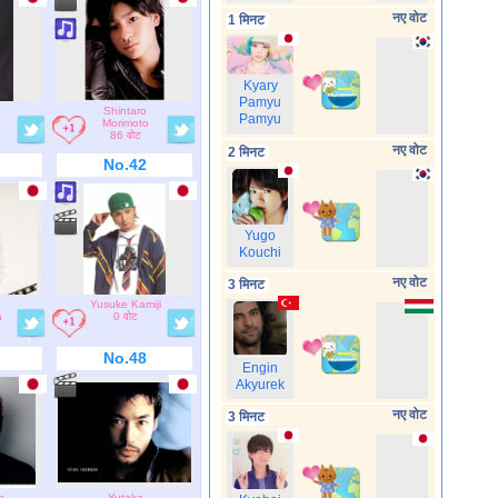
नए वोट
1 मिनट
Kyary
Pamyu
Shintaro
Pamyu
Morimoto
86 वोट
नए वोट
2 मिनट
No.42
Yugo
Kouchi
नए वोट
3 मिनट
u
Yusuke Kamiji
a
0 वोट
No.48
Engin
Akyurek
नए वोट
3 मिनट
o
Yutaka