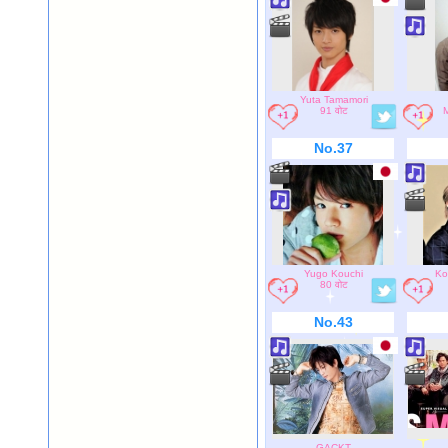
Yuta Tamamori
91 वोट
No.37
Yugo Kouchi
Ko
80 वोट
No.43
GACKT