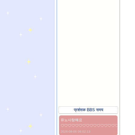
प्रशंसक BBS समय
유노사랑해요
♡♡♡♡♡♡♡♡♡♡♡♡♡♡♡♡♡♡♡♡
2026-08-06 06:02:13