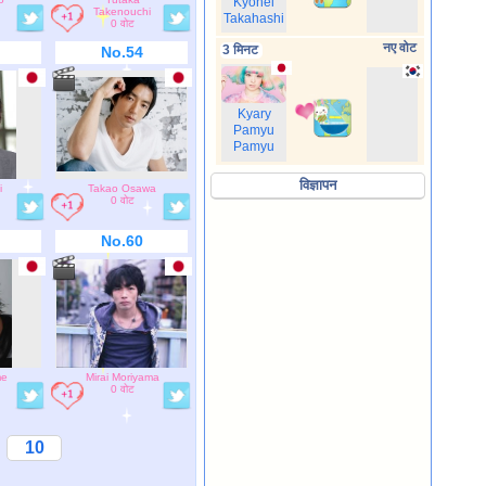
Kyohei
Takenouchi
Takahashi
0 वोट
नए वोट
3 मिनट
No.54
Kyary
Pamyu
Pamyu
विज्ञापन
i
Takao Osawa
0 वोट
No.60
me
Mirai Moriyama
0 वोट
10