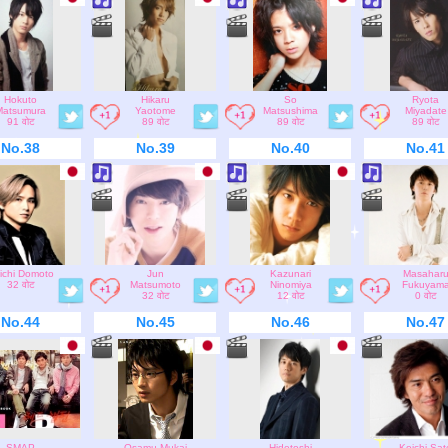
Hokuto
Hikaru
So
Ryota
Matsumura
Yaotome
Matsushima
Miyadate
91 वोट
89 वोट
89 वोट
89 वोट
No.38
No.39
No.40
No.41
ichi Domoto
Jun
Kazunari
Masahar
32 वोट
Matsumoto
Ninomiya
Fukuyam
32 वोट
12 वोट
0 वोट
No.44
No.45
No.46
No.47
SMAP
Osamu Mukai
Hidetoshi
Koichi Sat