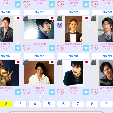
0 वोट
0 वोट
Nishijima
0 वोट
0 वोट
No.50
No.51
No.52
No.53
Satoshi
Takeru Sato
Hiroshi Tamaki
Mokomich
Tsumabuki
0 वोट
0 वोट
Hayami
0 वोट
0 वोट
No.56
No.57
No.58
No.59
iroshi Abe
Katsunori
Tetsuji
Jun Kana
0 वोट
Takahashi
Tamayama
0 वोट
0 वोट
0 वोट
2
3
4
5
6
7
8
9