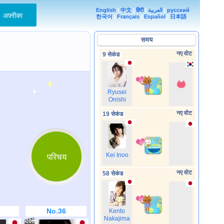
English
|
中文
|
हिंदी
|
العربية
|
русский
अफ़्रीका
한국어
|
Français
|
Español
|
日本語
समय
नए वोट
9 सेकंड
Ryusei
Onishi
नए वोट
19 सेकंड
परिचय
Kei Inoo
नए वोट
58 सेकंड
No.36
Kento
Nakajima