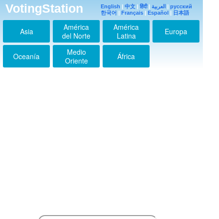
VotingStation
English
|
中文
|
हिंदी
|
العربية
|
русский
한국어
|
Français
平和な日はいつ来るの
|
Español
|
日本語
か。もう内容もないの
América
América
にまだ世界一のCNN
Asia
Europa
が私を攻撃してるぞ～
del Norte
Latina
洒落にもなれないな
ぁ。
Medio
2019-07-29 09:07:51
Oceanía
África
Oriente
さようなら。左の肺が
息苦しい。
2019-07-29 09:09:14
米国からは本当の愛な
んてなかったのよ。
2019-07-29 09:09:42
さようなら！ありがと
うございました！
2019-07-29 09:10:17
私は2001年から、当
時の自分はTVの世界
に吸い込まれて、夢の
冒険が始めた。ですの
で、一部の人が騒ぐよ
うなそんな低レベルの
手のことではないので
す！SMAPのファンだ
ったこともあって、そ
ういうのは多少あ
2021-12-22 04:44:35