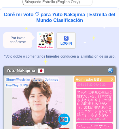
あったのですが。それ
だけ。。。いつまでも
何かに頼って上に上に
行きたいつまらない人
Daré mi voto ♡ para Yuto Nakajima | Estrella del
ってＴＶの世界に居る
Mundo Clasificación
からね。本当の私はす
ごくハイレベルなの
に。だからこそすべて
を耐えてきたのよ。
2021-12-22 04:45:03
Por favor
conéctese
みんな山Ｐを信じて
LOG IN
ね。そしてジャニーズ
の優秀な若い方々を信
じてね。この世界で二
*Voto doble o comentarios hirientes conducen a la limitación de su uso.
度とないたった一つの
純愛物語。そんな私は
彼らが一番知ってい
る。星の数ほどの思い
Yuto Nakajima
出があったのよ。それ
が私の真実だ。でも今
Admirador BBS
X
Singer/Musician
Actor
Johnnys
Admirador BBS
は平
2021-12-22 04:45:22
Hey!Say!JUMP
Mejor Imagen
でも今は平凡な生活に
1. Select
憧れている。日本の皆
2. Upload
さまからの今までの沢
山の応援をありがと
3. Picture Vote
う。波動が響きあうコ
*No Nude Picture
ミュニケーションが奇
跡です。さようなら！
*JPG, GIF, PNG only
2021-12-22 04:50:15
Select
ﾟ･*:.｡..｡.:*･'(*ﾟ▽ﾟ*)’･