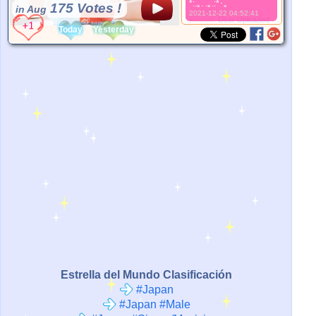
*:.｡. .｡.:*･。
175 Votes !
in Aug
2021-12-22 04:52:41
*Source:
User Uploaded
Today
Yesterday
Estrella del Mundo Clasificación
#Japan
#Japan #Male