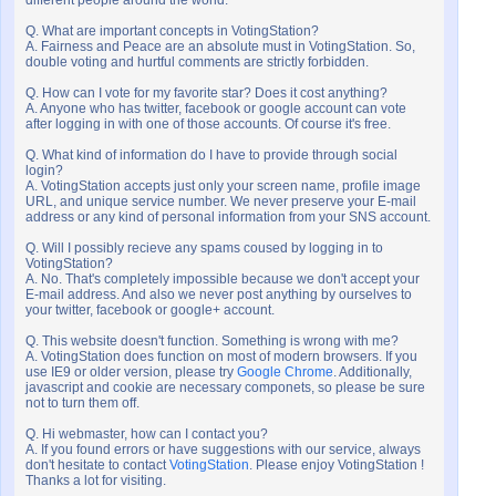
different people around the world.
Q. What are important concepts in VotingStation?
A. Fairness and Peace are an absolute must in VotingStation. So,
double voting and hurtful comments are strictly forbidden.
Q. How can I vote for my favorite star? Does it cost anything?
A. Anyone who has twitter, facebook or google account can vote
after logging in with one of those accounts. Of course it's free.
Q. What kind of information do I have to provide through social
login?
A. VotingStation accepts just only your screen name, profile image
URL, and unique service number. We never preserve your E-mail
address or any kind of personal information from your SNS account.
Q. Will I possibly recieve any spams coused by logging in to
VotingStation?
A. No. That's completely impossible because we don't accept your
E-mail address. And also we never post anything by ourselves to
your twitter, facebook or google+ account.
Q. This website doesn't function. Something is wrong with me?
A. VotingStation does function on most of modern browsers. If you
use IE9 or older version, please try
Google Chrome
. Additionally,
javascript and cookie are necessary componets, so please be sure
not to turn them off.
Q. Hi webmaster, how can I contact you?
A. If you found errors or have suggestions with our service, always
don't hesitate to contact
VotingStation
. Please enjoy VotingStation !
Thanks a lot for visiting.