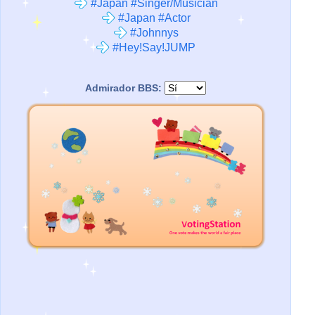
#Japan #Singer/Musician
#Japan #Actor
#Johnnys
#Hey!Say!JUMP
Admirador BBS: