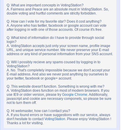
Q. What are important concepts in VotingStation?
A. Fairness and Peace are an absolute must in VotingStation. So,
double voting and hurtful comments are strictly forbidden.
Q. How can I vote for my favorite star? Does it cost anything?
A. Anyone who has twitter, facebook or google account can vote
after logging in with one of those accounts. Of course it's free.
Q. What kind of information do I have to provide through social
login?
A. VotingStation accepts just only your screen name, profile image
URL, and unique service number. We never preserve your E-mail
address or any kind of personal information from your SNS account.
Q. Will I possibly recieve any spams coused by logging in to
VotingStation?
A. No. That's completely impossible because we don't accept your
E-mail address. And also we never post anything by ourselves to
your twitter, facebook or google+ account.
Q. This website doesn't function. Something is wrong with me?
A. VotingStation does function on most of modern browsers. If you
use IE9 or older version, please try
Google Chrome
. Additionally,
javascript and cookie are necessary componets, so please be sure
not to turn them off.
Q. Hi webmaster, how can I contact you?
A. If you found errors or have suggestions with our service, always
don't hesitate to contact
VotingStation
. Please enjoy VotingStation !
Thanks a lot for visiting.