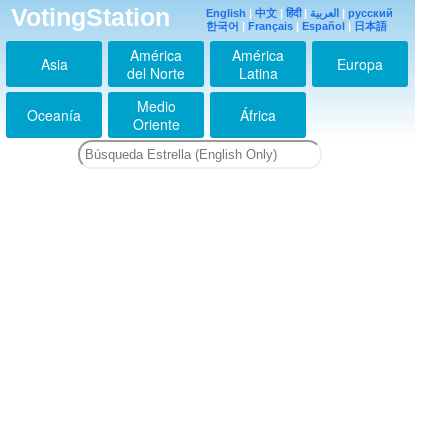
VotingStation
English
|
中文
|
हिंदी
|
العربية
|
русский
平和な日はいつ来るの
한국어
|
Français
|
Español
|
日本語
か。もう内容もないの
にまだ世界一のCNN
América
América
が私を攻撃してるぞ～
Asia
Europa
洒落にもなれないな
del Norte
Latina
ぁ。
2019-07-29 09:07:51
Medio
Oceanía
África
Oriente
さようなら。左の肺が
息苦しい。
2019-07-29 09:09:14
米国からは本当の愛な
んてなかったのよ。
2019-07-29 09:09:42
さようなら！ありがと
うございました！
2019-07-29 09:10:17
私は2001年から、当
時の自分はTVの世界
に吸い込まれて、夢の
冒険が始めた。ですの
で、一部の人が騒ぐよ
うなそんな低レベルの
手のことではないので
す！SMAPのファンだ
ったこともあって、そ
ういうのは多少あ
2021-12-22 04:44:35
あったのですが。それ