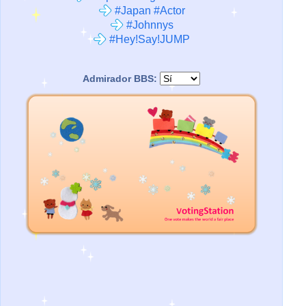
#Japan #Actor
#Johnnys
#Hey!Say!JUMP
Admirador BBS: