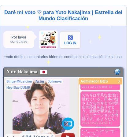
だけ。。。いつまでも
何かに頼って上に上に
行きたいつまらない人
Daré mi voto ♡ para Yuto Nakajima | Estrella del
ってＴＶの世界に居る
Mundo Clasificación
からね。本当の私はす
ごくハイレベルなの
に。だからこそすべて
を耐えてきたのよ。
2021-12-22 04:45:03
Por favor
conéctese
みんな山Ｐを信じて
LOG IN
ね。そしてジャニーズ
の優秀な若い方々を信
じてね。この世界で二
*Voto doble o comentarios hirientes conducen a la limitación de su uso.
度とないたった一つの
純愛物語。そんな私は
彼らが一番知ってい
る。星の数ほどの思い
Yuto Nakajima
出があったのよ。それ
が私の真実だ。でも今
Admirador BBS
X
Singer/Musician
Actor
Johnnys
Admirador BBS
は平
2021-12-22 04:45:22
Hey!Say!JUMP
Mejor Imagen
でも今は平凡な生活に
1. Select
憧れている。日本の皆
2. Upload
さまからの今までの沢
山の応援をありがと
3. Picture Vote
う。波動が響きあうコ
*No Nude Picture
ミュニケーションが奇
跡です。さようなら！
*JPG, GIF, PNG only
2021-12-22 04:50:15
Select
ﾟ･*:.｡..｡.:*･'(*ﾟ▽ﾟ*)’･
*:.｡. .｡.:*･。