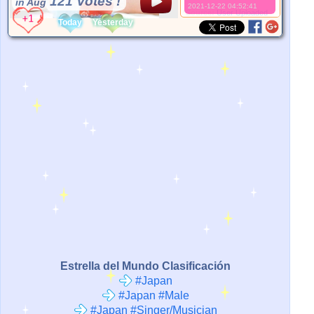
121 Votes !
in Aug
2021-12-22 04:52:41
*Source:
User Uploaded
Today
Yesterday
Estrella del Mundo Clasificación
#Japan
#Japan #Male
#Japan #Singer/Musician