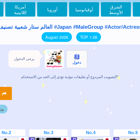
الشرق
أمريكا
أوقيانوسيا
أوروبا
الأوسط
اللاتينية
العالم ستار شعبية تصنيف #Japan #MaleGroup #Actor/Actre
August 2026
TOP 1-26
يرجى الدخول
دخول
التصويت المزدوج أو تعليقات مؤذية تؤدي إلى الحد من الاستخدام*
R
هذ
No.2
No.3
No.4
No.5