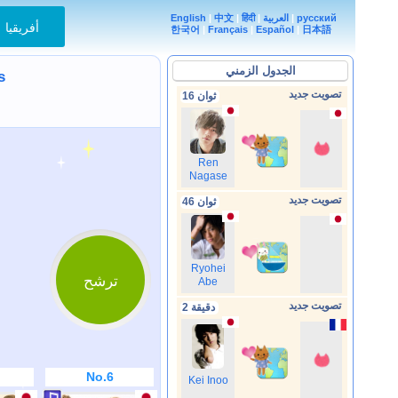
English
|
中文
|
हिंदी
|
العربية
|
русский
أفريقيا
한국어
|
Français
|
Español
|
日本語
الجدول الزمني
ss
تصويت جديد
16 ثوان
Ren
Nagase
تصويت جديد
46 ثوان
Ryohei
ترشح
Abe
تصويت جديد
2 دقيقة
No.6
Kei Inoo