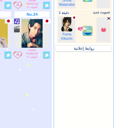
Shota
ya
Shoki
Morohosi
Watanabe
0 أصوات
تصويت جديد
3 دقيقة
No.24
Fuma
Kikuchi
روابط إعلانية
Asahi
a
Kajiyama
0 أصوات