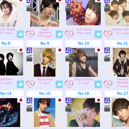
usei Onishi
Daigo
Yuta Jinguji
Naniwa Dan
Nishihata
113 صوات
188 أصوات
287 أصوات
279 أصوات
No.8
No.9
No.10
No.11
JINTAKA
Ryusei Fujii
Junta Nakama
Takahiro
Hamada
0 أصوات
0 أصوات
0 أصوات
0 أصوات
No.14
No.15
No.16
No.17