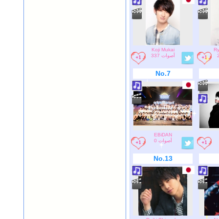
Koji Mukai
Ry
337 أصوات
No.7
EBiDAN
0 أصوات
No.13